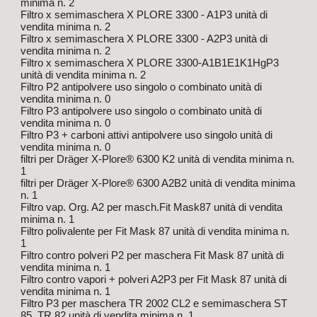
minima n. 2
Filtro x semimaschera X PLORE 3300 - A1P3 unità di
vendita minima n. 2
Filtro x semimaschera X PLORE 3300 - A2P3 unità di
vendita minima n. 2
Filtro x semimaschera X PLORE 3300-A1B1E1K1HgP3
unità di vendita minima n. 2
Filtro P2 antipolvere uso singolo o combinato unità di
vendita minima n. 0
Filtro P3 antipolvere uso singolo o combinato unità di
vendita minima n. 0
Filtro P3 + carboni attivi antipolvere uso singolo unità di
vendita minima n. 0
filtri per Dräger X-Plore® 6300 K2 unità di vendita minima n.
1
filtri per Dräger X-Plore® 6300 A2B2 unità di vendita minima
n. 1
Filtro vap. Org. A2 per masch.Fit Mask87 unità di vendita
minima n. 1
Filtro polivalente per Fit Mask 87 unità di vendita minima n.
1
Filtro contro polveri P2 per maschera Fit Mask 87 unità di
vendita minima n. 1
Filtro contro vapori + polveri A2P3 per Fit Mask 87 unità di
vendita minima n. 1
Filtro P3 per maschera TR 2002 CL2 e semimaschera ST
85, TR 82 unità di vendita minima n. 1