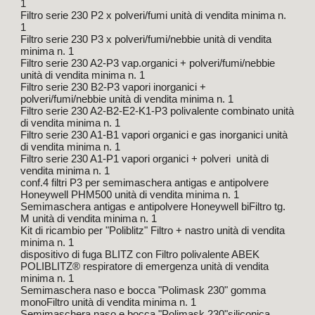
1
Filtro serie 230 P2 x polveri/fumi unità di vendita minima n.
1
Filtro serie 230 P3 x polveri/fumi/nebbie unità di vendita
minima n. 1
Filtro serie 230 A2-P3 vap.organici + polveri/fumi/nebbie
unità di vendita minima n. 1
Filtro serie 230 B2-P3 vapori inorganici +
polveri/fumi/nebbie unità di vendita minima n. 1
Filtro serie 230 A2-B2-E2-K1-P3 polivalente combinato unità
di vendita minima n. 1
Filtro serie 230 A1-B1 vapori organici e gas inorganici unità
di vendita minima n. 1
Filtro serie 230 A1-P1 vapori organici + polveri unità di
vendita minima n. 1
conf.4 filtri P3 per semimaschera antigas e antipolvere
Honeywell PHM500 unità di vendita minima n. 1
Semimaschera antigas e antipolvere Honeywell biFiltro tg.
M unità di vendita minima n. 1
Kit di ricambio per "Poliblitz" Filtro + nastro unità di vendita
minima n. 1
dispositivo di fuga BLITZ con Filtro polivalente ABEK
POLIBLITZ® respiratore di emergenza unità di vendita
minima n. 1
Semimaschera naso e bocca "Polimask 230" gomma
monoFiltro unità di vendita minima n. 1
Semimaschera naso e bocca "Polimask 230"siliconica