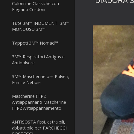
DIADORA Sc
Colonnine Classiche con
Eleganti Cordoni
Tute 3M™ INDUMENTI 3M™
MONOUSO 3M™
Tappeti 3M™ Nomad™
3M™ Respiratori Antigas e
Antipolvere
3M™ Mascherine per Polveri,
Fumi e Nebbie
Mascherine FFP2
Antiappannanti Mascherine
FFP2 Antiappannamento
ANTISOSTA fissi, estraibili,
abbattibile per PARCHEGGI
POSTEGGI