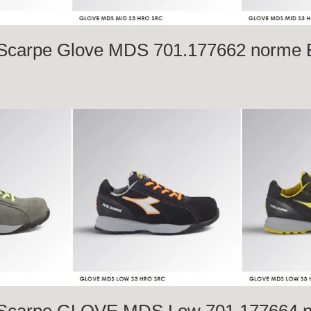
carpe Glove MDS 701.177662
norme 
carpe GLOVE MDS Low 701.177664 n