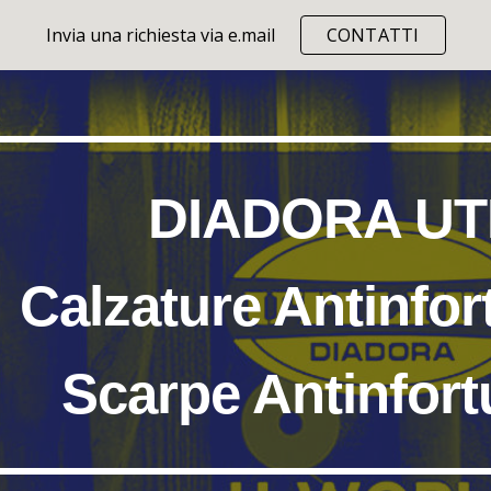
Invia una richiesta via e.mail
CONTATTI
ip to main content
Skip to navigat
DIADORA UT
Calzature Antinfor
Scarpe Antinfort