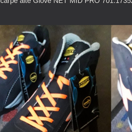
arpe alte Glove NET MID PRO 701.17