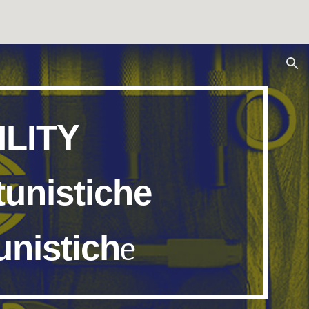
ion
ILITY
tunistiche
unistich
e